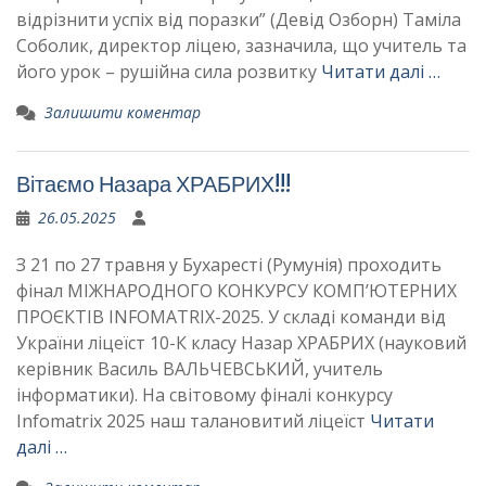
відрізнити успіх від поразки” (Девід Озборн) Таміла
Соболик, директор ліцею, зазначила, що учитель та
його урок – рушійна сила розвитку
Читати далі …
Залишити коментар
Вітаємо Назара ХРАБРИХ!!!
26.05.2025
З 21 по 27 травня у Бухаресті (Румунія) проходить
фінал МІЖНАРОДНОГО КОНКУРСУ КОМП’ЮТЕРНИХ
ПРОЄКТІВ INFOMATRIX-2025. У складі команди від
України ліцеїст 10-К класу Назар ХРАБРИХ (науковий
керівник Василь ВАЛЬЧЕВСЬКИЙ, учитель
інформатики). На світовому фіналі конкурсу
Infomatrix 2025 наш талановитий ліцеїст
Читати
далі …