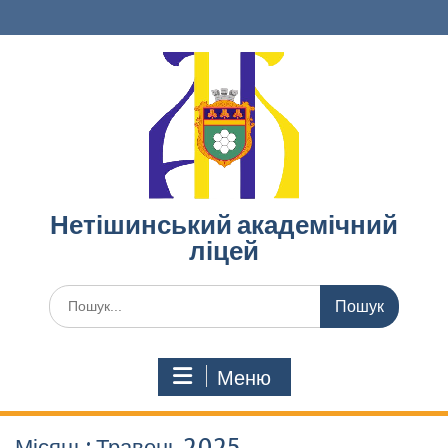
Перейти
до
вмісту
Нетішинський академічний
ліцей
Шукати:
Меню
Місяць:
Травень 2025