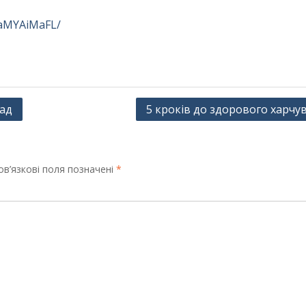
RaMYAiMaFL/
іад
5 кроків до здорового харчу
в’язкові поля позначені
*