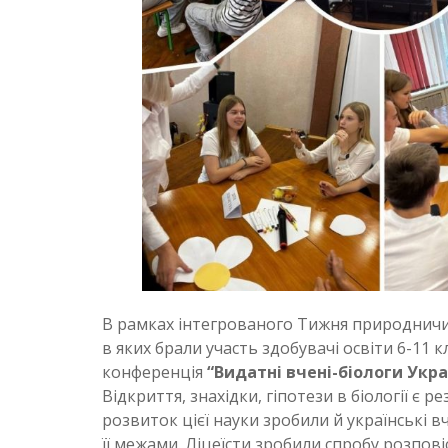
В рамках інтегрованого Тижня природничи
в яких брали участь здобувачі освіти 6-11 
конференція
“Видатні вчені-біологи Укр
Відкриття, знахідки, гіпотези в біології є р
розвиток цієї науки зробили й українські вчен
її межами. Ліцеїсти зробили спробу розпові