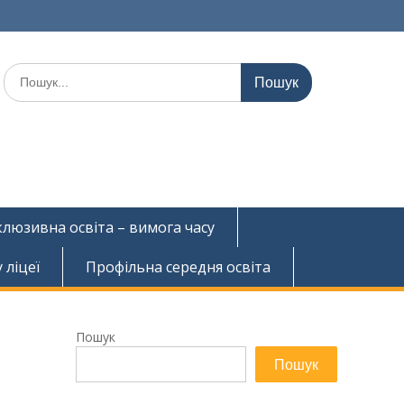
Шукати:
клюзивна освіта – вимога часу
 ліцеї
Профільна середня освіта
Пошук
Пошук