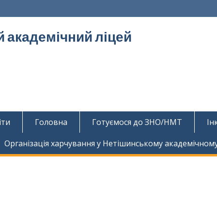
 академічний ліцей
іти
Головна
Готуємося до ЗНО/НМТ
Ін
Організація харчування у Нетішинському академічному