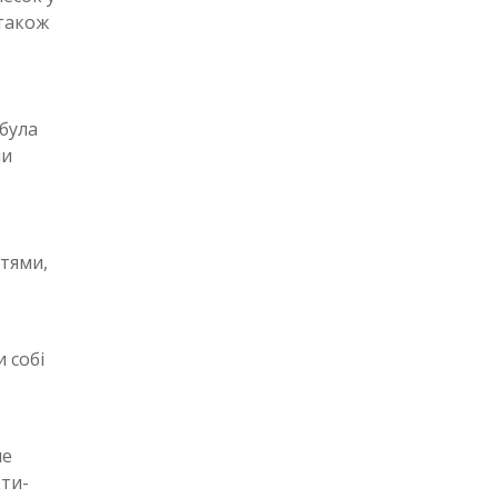
 також
обула
ми
тями,
и собі
не
кти-