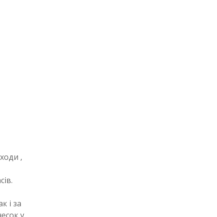
ходи ,
сів.
к і за
несок у