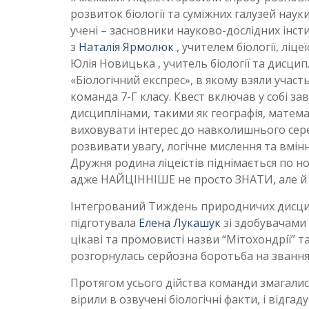
розвиток біології та суміжних галузей нау
учені – засновники науково-дослідних інсти
з
Наталія Ярмолюк
, учителем біології, ліце
Юлія Новицька , учитель біології та дисцип
«Біологічний експрес», в якому взяли участ
команда 7-Г класу. Квест включав у собі зав
дисциплінами, такими як географія, матем
виховувати інтерес до навколишнього сер
розвивати увагу, логічне мислення та вмін
Дружня родина ліцеїстів піднімається по 
адже НАЙЦІННІШЕ не просто ЗНАТИ, але
Інтегрований Тиждень природничих дисци
підготувала
Елена Лукашук
зі здобувачами о
цікаві та промовисті назви “Мітохондрії” та
розгорнулась серйозна боротьба на звання
Протягом усього дійства команди змагались
вірили в озвучені біологічні факти, і відга