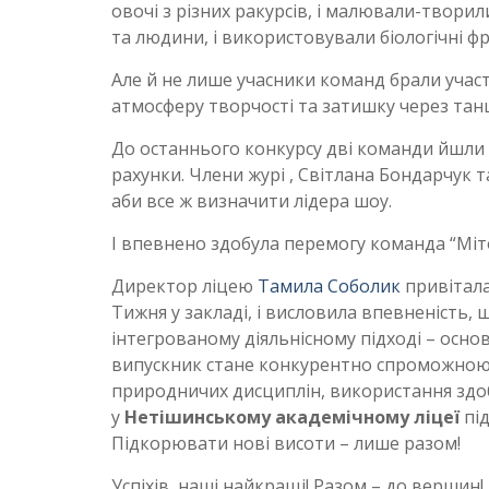
овочі з різних ракурсів, і малювали-твор
та людини, і використовували біологічні ф
Але й не лише учасники команд брали участ
атмосферу творчості та затишку через танці
До останнього конкурсу дві команди йшли 
рахунки. Члени журі , Світлана Бондарчук т
аби все ж визначити лідера шоу.
І впевнено здобула перемогу команда “Міто
Директор ліцею
Тамила Соболик
привітала
Тижня у закладі, і висловила впевненість
інтегрованому діяльнісному підході – осн
випускник стане конкурентно спроможною 
природничих дисциплін, використання здо
у
Нетішинському академічному ліцеї
пі
Підкорювати нові висоти – лише разом!
Успіхів, наші найкращі! Разом – до вершин!