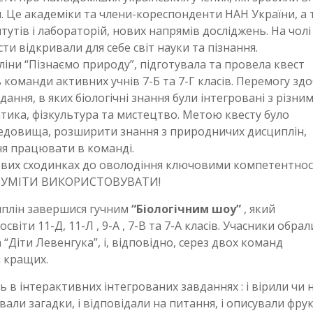
ки. Це академіки та члени-кореспонденти НАН України, а
тутів і лабораторій, нових напрямів досліджень. На чолі
їсти відкривали для себе світ науки та пізнання.
ліни “Пізнаємо природу”, підготувала та провела квест
ь команди активних учнів 7-Б та 7-Г класів. Перемогу зд
дання, в яких біологічні знання були інтегровані з різни
атика, фізкультура та мистецтво. Метою квесту було
едовища, розширити знання з природничих дисциплін,
ня працювати в команді.
нових сходинках до оволодіння ключовими компетентнос
 й УМІТИ ВИКОРИСТОВУВАТИ!
плін завершися гучним
“Біологічним шоу”
, який
світи 11-Д, 11-Л , 9-А , 7-В та 7-А класів. Учасники обрал
 “Діти Левенгука”, і, відповідно, серез двох команд
 кращих.
 в інтерактивних інтегрованих завданнях : і вірили чи 
дували загадки, і відповідали на питання, і описували фру