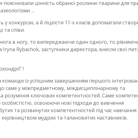
или-пояснювали цінність обраної рослини-тварини для п
разеологізми …
ь у конкурсах, а й ліцеїсти 11-х класів допомагали ство
 та співи.
нога в ногу, то випереджаючи один одного, то рівняюч
а Iryna Rybachok, заступники директора, внесли свої пит
хондрії” !
 команди із успішним завершенням першого інтегрова
, що саме у міжпредметному, міждисциплінарному та
ова розуміння ключових компетентностей. Саме компет
особистістю, освоюючи нові підходи до вивчення
бутих та розвинутих компетентностей під час навчання
д керівництвом мудрих та талановитих наставників.