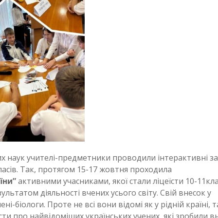
х наук учителі-предметники проводили інтерактивні за
класів. Так, протягом 15-17 жовтня проходила
аїни”
активними учасниками, якої стали ліцеїсти 10-11кла
езультатом діяльності вчених усього світу. Свій внесок у
і-біологи. Проте не всі вони відомі як у рідній країні, та
сти про найвідоміших українських учених, які зробили в