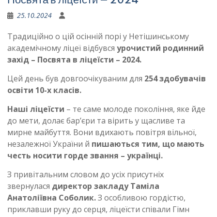
25.10.2024
Традиційно о цій осінній порі у Нетішинському
академічному ліцеї відбувся
урочистий родинний
захід – Посвята в ліцеїсти – 2024.
Цей день був довгоочікуваним для
254 здобувачів
освіти 10-х класів.
Наші ліцеїсти
– те саме молоде покоління, яке йде
до мети, долає бар’єри та вірить у щасливе та
мирне майбуття. Вони вдихають повітря вільної,
незалежної України й
пишаються тим, що мають
честь носити горде звання – українці.
З привітальним словом до усіх присутніх
звернулася
директор закладу Таміла
Анатоліївна Соболик.
З особливою гордістю,
приклавши руку до серця, ліцеїсти співали Гімн