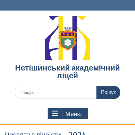
Перейти
до
вмісту
Нетішинський академічний
ліцей
Шукати:
Меню
Посвята в ліцеїсти – 2024