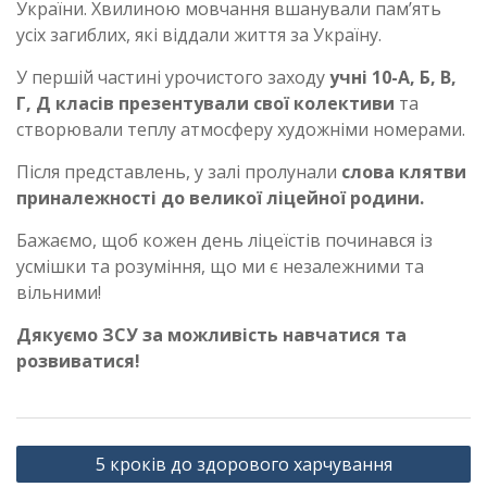
України. Хвилиною мовчання вшанували пам’ять
усіх загиблих, які віддали життя за Україну.
У першій частині урочистого заходу
учні 10-А, Б, В,
Г, Д класів презентували свої колективи
та
створювали теплу атмосферу художніми номерами.
Після представлень, у залі пролунали
слова клятви
приналежності до великої ліцейної родини.
Бажаємо, щоб кожен день ліцеїстів починався із
усмішки та розуміння, що ми є незалежними та
вільними!
Дякуємо ЗСУ за можливість навчатися та
розвиватися!
Навігація
5 кроків до здорового харчування
записів